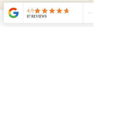
Phone
Email
0343-447743
(ma/vr: 09:00 - 18:00)
info@schaapfulness.nl
Volg op Instagram
BTW ~ NL002001008B21
KVK ~
74875256
Bank ~ NL56 TRIO
0320 0279 29