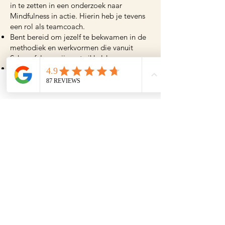
in te zetten in een onderzoek naar
Mindfulness in actie. Hierin heb je tevens
een rol als teamcoach.
Bent bereid om jezelf te bekwamen in de
methodiek en werkvormen die vanuit
Schaapfulness zijn ontwikkeld.
Hebt affiniteit met schapen en wilt graag
meer leren over hoe dieren lichaamstaal
gebruiken voor communicatie.
Phone
Email
Je woont maximaal 30 autominuten van
onze locatie in Scherpenzeel en beschikt
over eigen vervoer.
Je bent zzp’er en kunt je werkzaamheden
factureren.
Je bent 3 dagdelen per week beschikbaar
in ons seizoen van april t/m november
Herken jij jezelf in dit profiel dan willen
we je graag leren kennen! Stuur jouw CV,
motivatiebrief en foto naar
info@schaapfulness.nl
en bij voldoende