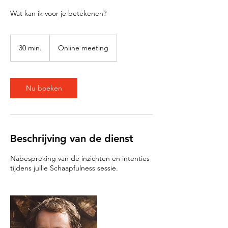
Wat kan ik voor je betekenen?
30 min.
3
Online meeting
0
m
i
n
Nu boeken
.
Beschrijving van de dienst
Nabespreking van de inzichten en intenties
tijdens jullie Schaapfulness sessie.