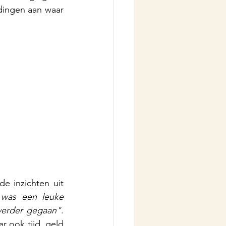
dingen aan waar 
e inzichten uit 
was een leuke 
verder gegaan"
. 
r ook tijd, geld 