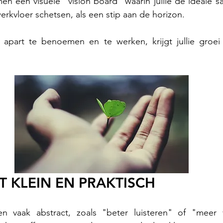
en een visuele "vision board" waarin jullie de ideale 
 werkvloer schetsen, als een stip aan de horizon.
apart te benoemen en te werken, krijgt jullie groei
T KLEIN EN PRAKTISCH
ven vaak abstract, zoals "beter luisteren" of "meer vi