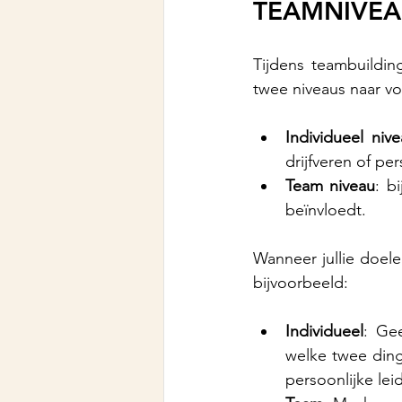
TEAMNIVE
Tijdens teambuildin
twee niveaus naar vo
Individueel niv
drijfveren of per
Team niveau
: b
beïnvloedt.
Wanneer jullie doele
bijvoorbeeld:
Individueel
: Ge
welke twee ding
persoonlijke lei