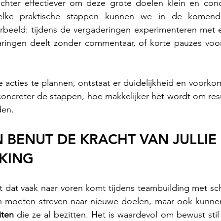
echter effectiever om deze grote doelen klein en conc
Welke praktische stappen kunnen we in de komen
beeld: tijdens de vergaderingen experimenteren met e
aringen deelt zonder commentaar, of korte pauzes voo
e acties te plannen, ontstaat er duidelijkheid en voorkom
concreter de stappen, hoe makkelijker het wordt om resul
den.
N BENUT DE KRACHT VAN JULLIE 
KING
ht dat vaak naar voren komt tijdens teambuilding met scha
en moeten streven naar nieuwe doelen, maar ook kunnen 
iten
 die ze al bezitten. Het is waardevol om bewust stil 