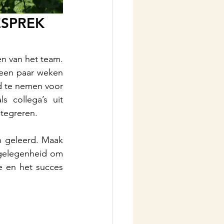
ESPREK
en van het team. 
een paar weken 
d te nemen voor 
 collega’s uit 
ntegreren.
 geleerd. Maak 
echter van deze terugblik geen vrijblijvende vraag-het-team, maar ook een gelegenheid om 
 en het succes 