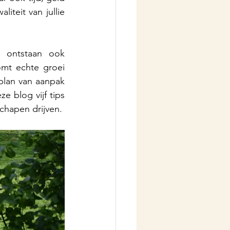
teit van jullie 
Natuurlijk wil je graag dat de inzichten die tijdens een teambuilding ontstaan ook 
mt echte groei 
 plan van aanpak 
e blog vijf tips 
chapen drijven.