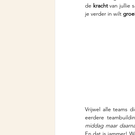
de 
kracht
 van jullie
je verder in wilt 
groe
Vrijwel alle teams d
eerdere teambuildi
middag maar daarna
En dat is jammer! Wan