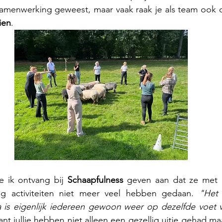
 samenwerking geweest, maar vaak raak je als team ook 
ien
. 
ie ik ontvang bij 
Schaapfulness
 geven aan dat ze met d
ng activiteiten niet meer veel hebben gedaan. 
"Het 
 is eigenlijk iedereen gewoon weer op dezelfde voet 
t jullie hebben niet alleen een gezellig uitje gehad maa