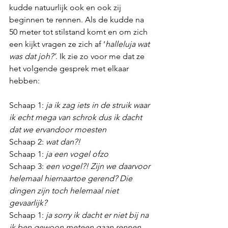
kudde natuurlijk ook en ook zij 
beginnen te rennen. Als de kudde na 
50 meter tot stilstand komt en om zich 
een kijkt vragen ze zich af ‘
halleluja wat 
was dat joh?’
. Ik zie zo voor me dat ze 
het volgende gesprek met elkaar 
hebben:
Schaap 1: 
ja ik zag iets in de struik waar 
ik echt mega van schrok dus ik dacht 
dat we ervandoor moesten
Schaap 2: 
wat dan?!
Schaap 1: 
ja een vogel ofzo
Schaap 3: 
een vogel?! Zijn we daarvoor 
helemaal hiernaartoe gerend? Die 
dingen zijn toch helemaal niet 
gevaarlijk?
Schaap 1: 
ja sorry ik dacht er niet bij na 
ik ben gewoon meteen gaan rennen. 