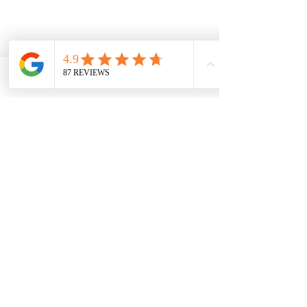
BLOG
Phone
Email
Zijn schapen slimmer
dan mensen?